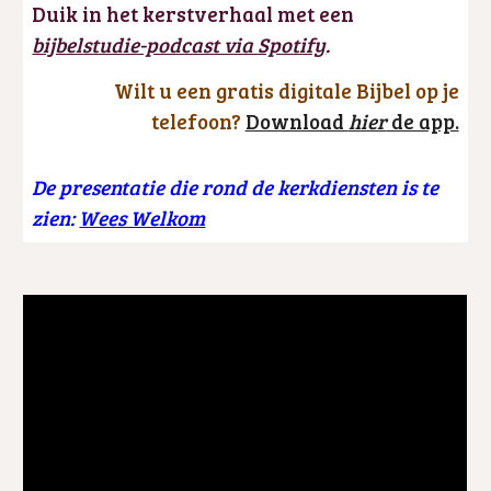
Duik
in het kerstverhaal met een
bijbelstudie-podcast via Spotify
.
Wil
t u
een gratis digitale Bijbel op je
telefoon?
Download
hier
de app.
De presentatie die rond de kerkdiensten is te
zien:
Wees Welkom